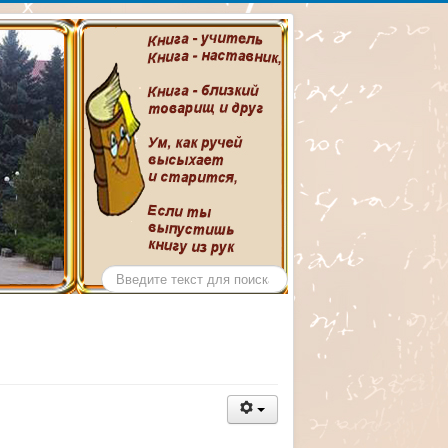
ентральной
ина
Искать...