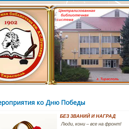
сайт Тираспольской Ц
лиотеки им. А.С. Пушк
роприятия ко Дню Победы
БЕЗ ЗВАНИЙ И НАГРАД
Люди, кони – все на фронт!