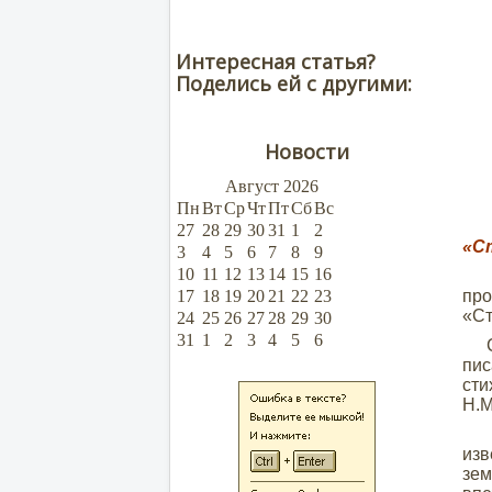
Интересная статья?
Поделись ей с другими:
Новости
Август
2026
Пн
Вт
Ср
Чт
Пт
Сб
Вс
27
28
29
30
31
1
2
«С
3
4
5
6
7
8
9
10
11
12
13
14
15
16
4 
17
18
19
20
21
22
23
пр
«Ст
24
25
26
27
28
29
30
31
1
2
3
4
5
6
С п
пис
сти
Н.М
Ве
из
зем