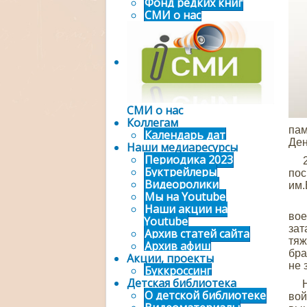
Фонд редких книг
СМИ о нас
СМИ о нас
Коллегам
пам
Календарь дат
Ден
Наши медиаресурсы
Периодика 2023
29 
Буктрейлеры
по
Видеоролики
им.
Мы на Youtube
Фед
Наши акции на
вое
Youtube
зат
Архив статей сайта
тяж
Архив афиш
бра
Акции, проекты
не 
Буккроссинг
Детская библиотека
Но,
О детской библиотеке
вой