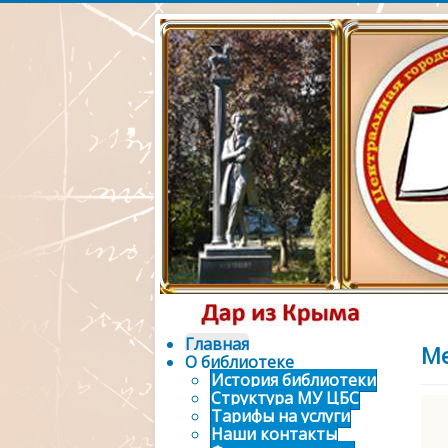
Официальный 
городской биб
Главная
Ме
О библиотеке
История библиотеки
Структура МУ ЦБС
Тарифы на услуги
Наши контакты