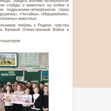
беды. Увидеть воочию четвероногих
гли слайды о животных на войне и
ки подрывники-четвероногие герои
ушечка», «Читайка», «Муравейник»,
 отважных животных.
ольников любовь к Родине, чувства
а в Великой Отечественной Войне и
.
отныегерои