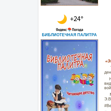
БИБЛИОТЕЧНАЯ ПАЛИТРА
«Э
7
ден
На 
вид
вой
Мер
Э.В
#Ве