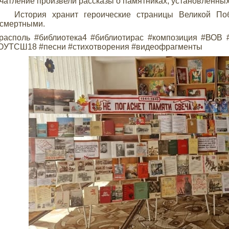
чатление произвели рассказы о памятниках, установленных
тория хранит героические страницы Великой Побе
смертными.
располь #библиотека4 #библиотирас #композиция #ВОВ 
ОУТСШ18 #песни #стихотворения #видеофрагменты