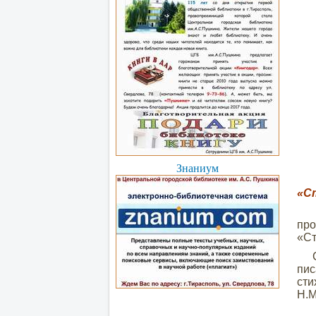
Знаниум
«С
пр
«Ст
С п
пис
сти
Н.М
Ве