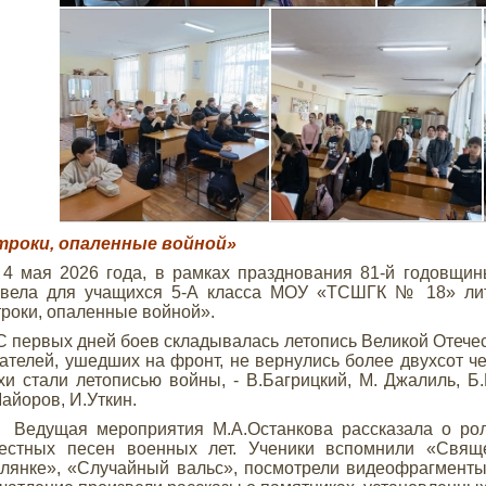
троки, опаленные войной»
мая 2026 года, в рамках празднования 81-й годовщин
овела для учащихся 5-А класса МОУ «ТСШГК № 18» лит
роки, опаленные войной».
ервых дней боев складывалась летопись Великой Отечест
ателей, ушедших на фронт, не вернулись более двухсот че
хи стали летописью войны, - В.Багрицкий, М. Джалиль, Б.
айоров, И.Уткин.
дущая мероприятия М.А.Останкова рассказала о роли
вестных песен военных лет. Ученики вспомнили «Свящ
лянке», «Случайный вальс», посмотрели видеофрагменты,