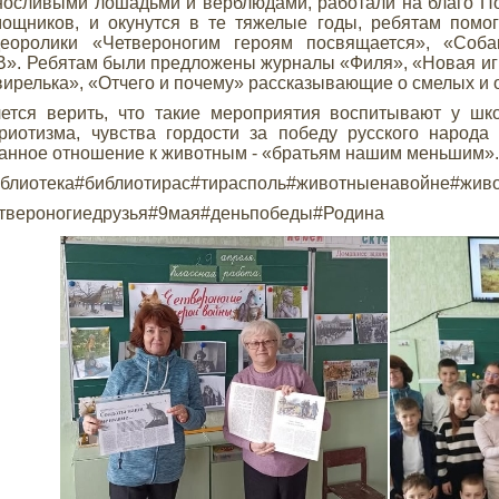
осливыми лошадьми и верблюдами, работали на благо По
ощников, и окунутся в те тяжелые годы, ребятам помо
деоролики «Четвероногим героям посвящается», «Соба
». Ребятам были предложены журналы «Филя», «Новая игр
ирелька», «Отчего и почему» рассказывающие о смелых и
ется верить, что такие мероприятия воспитывают у шк
риотизма, чувства гордости за победу русского народ
анное отношение к животным - «братьям нашим меньшим»
блиотека#библиотирас#тирасполь#животныенавойне#жив
етвероногиедрузья#9мая#деньпобеды#Родина