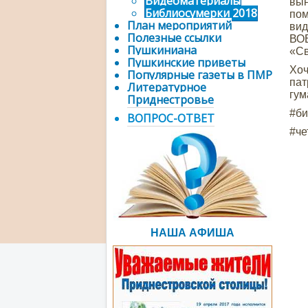
Видеоматериалы
вын
Библиосумерки 2018
пом
План мероприятий
ви
Полезные ссылки
ВОВ
Пушкиниана
«Св
Пушкинские приветы
Хоч
Популярные газеты в ПМР
пат
Литературное
гум
Приднестровье
#би
ВОПРОС-ОТВЕТ
#ч
НАША АФИША