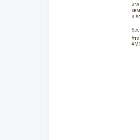
из
зем
впе
Ис
бес
#ти
#М