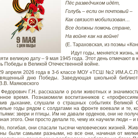
Пёс разведчиком идёт,
Голубь – если он почтовый –
Как связист мобилизован…
Все должны помочь стране,
На войне как на войне!
(Е. Тараховская, из поэмы «Кон
Идут годы, меняется жизнь, но
яти великую дату – 9 мая 1945 года. Этот день отмечают в 
ь Победы в Великой Отечественной войне.
апреля 2026 года в 3-б классе МОУ «ТСШ №2 ИМ.А.С.Пу
священный дню Победы. Заведующая школьной библиоте
В.В. Маяковского
орович Г.Н. рассказали о роли животных и значимости
нное время. Познакомили воспитанников с «профессиям
аив дыхание, слушали о страшных событиях Великой О
елые годы рядом с солдатами на фронте воевали и те,
тьями: звери и птицы. Им не давали орденов, они не полу
зная этого. Они просто делали то, чему их научили люди – и 
 погибая, они спасали тысячи человеческих жизней. Жив
ны были самыми разными, но все они, начиная от мелки