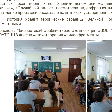
вестных песен военных лет. Ученики вспомнили «Свящ
лянке», «Случайный вальс», посмотрели видеофрагменты,
чатление произвели рассказы о памятниках, установленных
тория хранит героические страницы Великой Побе
смертными.
располь #библиотека4 #библиотирас #композиция #ВОВ 
ОУТСШ18 #песни #стихотворения #видеофрагменты