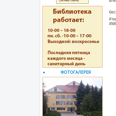
впе
Ис
бес
#ти
#М
ФОТОГАЛЕРЕЯ