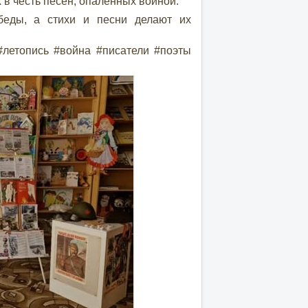
 в честь песен, опалённых войной.
ды, а стихи и песни делают их
#летопись #война #писатели #поэты