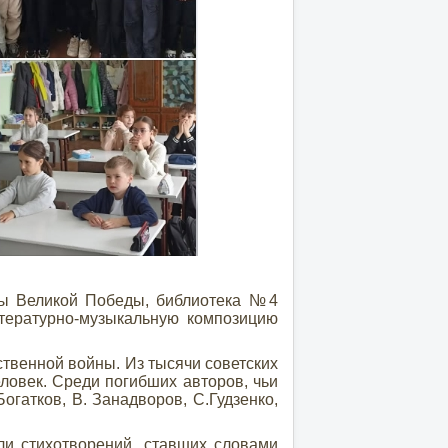
ны Великой Победы, библиотека №4
ературно-музыкальную композицию
венной войны. Из тысячи советских
ловек. Среди погибших авторов, чьи
Богатков, В. Занадворов, С.Гудзенко,
 стихотворений, ставших словами