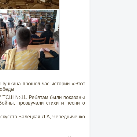
.Пушкина прошел час истории «Этот
Победы.
У ТСШ №11. Ребятам были показаны
Войны, прозвучали стихи и песни о
кусств Балецкая Л.А, Чередниченко