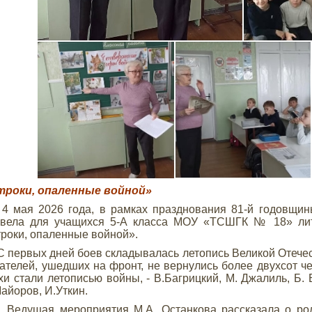
троки, опаленные войной»
4 мая 2026 года, в рамках празднования 81-й годовщи
овела для учащихся 5-А класса МОУ «ТСШГК № 18» лит
роки, опаленные войной».
ервых дней боев складывалась летопись Великой Отечест
ателей, ушедших на фронт, не вернулись более двухсот че
хи стали летописью войны, - В.Багрицкий, М. Джалиль, Б. 
айоров, И.Уткин.
дущая мероприятия М.А. Останкова рассказала о роли