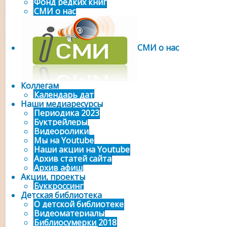
Фонд редких книг
СМИ о нас
СМИ о нас
Коллегам
Календарь дат
Наши медиаресурсы
Периодика 2023
Буктрейлеры
Видеоролики
Мы на Youtube
Наши акции на Youtube
Архив статей сайта
Архив афиш
Акции, проекты
Буккроссинг
Детская библиотека
О детской библиотеке
Видеоматериалы
Библиосумерки 2018