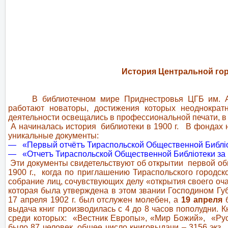
История Центральной гор
В библиотечном мире Приднестровья ЦГБ им. А.
работают новаторы, достижения которых неоднократ
деятельности освещались в профессиональной печати, в 
А начиналась история библиотеки в 1900 г. В фондах н
уникальные документы:
— «
Первый отчётъ Тираспольской Общественной Библiоте
— «
Отчетъ Тираспольской Общественной Библiотеки за 
Эти документы свидетельствуют об открытии первой общ
1900 г., когда по приглашению Тираспольского городск
собрание лиц, сочувствующих делу «открытия своего оч
которая была утверждена в этом звании Господином Губ
17 апреля 1902 г. был отслужен молебен, а
19 апреля
б
выдача книг производилась с 4 до 8 часов пополудни. К
среди которых: «Вестник Европы», «Мир Божий», «Рус
было 87 человек, общее число книговыдачи – 3156 экз.