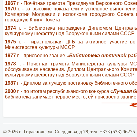
1967
г. - Почётная грамота Президиума Верховного Сов
1970
г. - за высокие показатели и успешное выполнени
Компартии Молдавии и исполкома городского Совета
городскую Книгу Почёта
1974
г. - Библиотека награждена Дипломом Централь
культурному шефству над Вооруженными силами СССР
1975
г. - Тираспольская ЦГБ за активное участие во
Министерства культуры МССР
1977
г. - присвоено звание «
Библиотека отличной ра
1978
г. - Почетная грамота Министерства культуры М
обслуживания населения. Диплом Центрального Комите
культурному шефству над Вооруженными силами СССР
1987
г. - Диплом за лучшую постановку библиотечного об
2000
г.
- по итогам республиканского конкурса «
Лучшая б
библиотека занимает первое место, ей присвоено звание
© 2026 г. Тирасполь, ул. Свердлова, д.78, тел. +373 (533) 96275