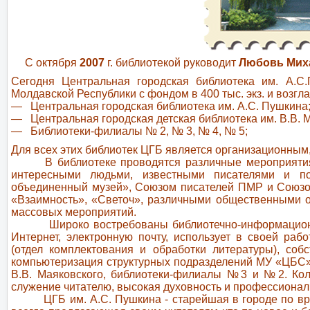
С октября
2007
г. библиотекой руководит
Любовь Мих
Сегодня Центральная городская библиотека им. А.С
Молдавской Республики с фондом в 400 тыс. экз. и возгл
— Центральная городская библиотека им. А.С. Пушкина
— Центральная городская детская библиотека им. В.В. М
— Библиотеки-филиалы № 2, № 3, № 4, № 5;
Для всех этих библиотек ЦГБ является организационным
В библиотеке проводятся различные мероприятия: пр
интересными людьми, известными писателями и по
объединенный музей», Союзом писателей ПМР и Союзо
«Взаимность», «Светоч», различными общественными о
массовых мероприятий.
Широко востребованы библиотечно-информационные и
Интернет, электронную почту, использует в своей ра
(отдел комплектования и обработки литературы), соб
компьютеризация структурных подразделений МУ «ЦБС»
В.В. Маяковского, библиотеки-филиалы №3 и
№2
. Ко
служение читателю, высокая духовность и профессионал
ЦГБ им. А.С. Пушкина - старейшая в городе по врем