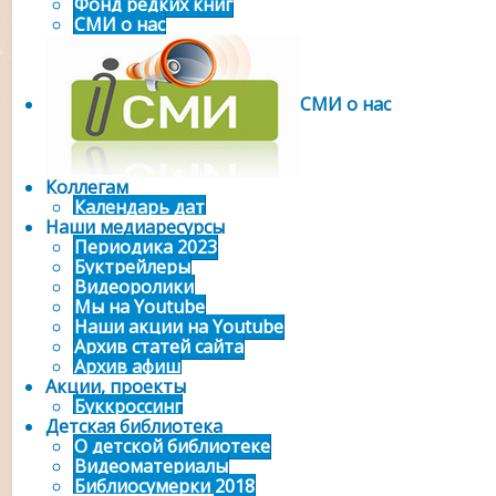
Фонд редких книг
СМИ о нас
СМИ о нас
Коллегам
Календарь дат
Наши медиаресурсы
Периодика 2023
Буктрейлеры
Видеоролики
Мы на Youtube
Наши акции на Youtube
Архив статей сайта
Архив афиш
Акции, проекты
Буккроссинг
Детская библиотека
О детской библиотеке
Видеоматериалы
Библиосумерки 2018