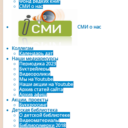
Фонд редких книг
СМИ о нас
СМИ о нас
Коллегам
Календарь дат
Наши медиаресурсы
Периодика 2023
Буктрейлеры
Видеоролики
Мы на Youtube
Наши акции на Youtube
Архив статей сайта
Архив афиш
Акции, проекты
Буккроссинг
Детская библиотека
О детской библиотеке
Видеоматериалы
Библиосумерки 2018