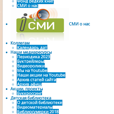
Фонд редких книг
СМИ о нас
СМИ о нас
Коллегам
Календарь дат
Наши медиаресурсы
Периодика 2023
Буктрейлеры
Видеоролики
Мы на Youtube
Наши акции на Youtube
Архив статей сайта
Архив афиш
Акции, проекты
Буккроссинг
Детская библиотека
О детской библиотеке
Видеоматериалы
Библиосумерки 2018